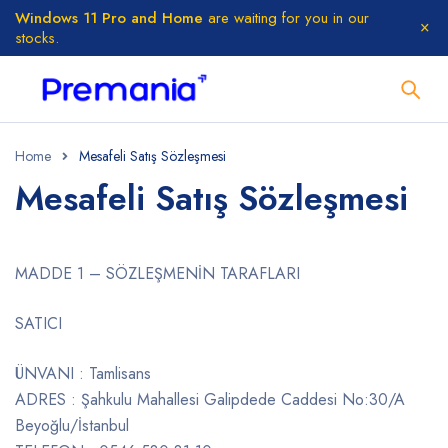
Windows 11 Pro and Home
are waiting for you in our
stocks.
Home
Mesafeli Satış Sözleşmesi
Mesafeli Satış Sözleşmesi
MADDE 1 – SÖZLEŞMENİN TARAFLARI
SATICI
ÜNVANI : Tamlisans
ADRES : Şahkulu Mahallesi Galipdede Caddesi No:30/A
Beyoğlu/İstanbul