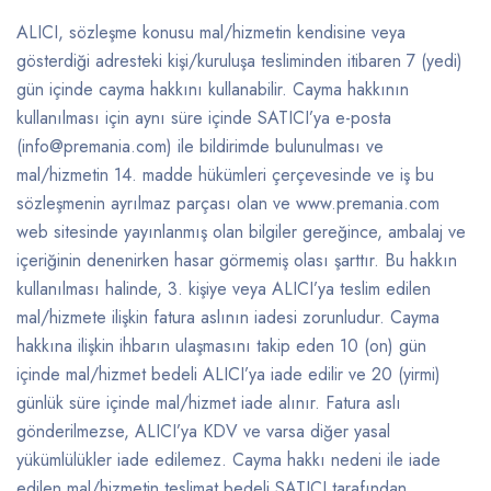
ALICI, sözleşme konusu mal/hizmetin kendisine veya
gösterdiği adresteki kişi/kuruluşa tesliminden itibaren 7 (yedi)
gün içinde cayma hakkını kullanabilir. Cayma hakkının
kullanılması için aynı süre içinde SATICI’ya e-posta
(info@premania.com) ile bildirimde bulunulması ve
mal/hizmetin 14. madde hükümleri çerçevesinde ve iş bu
sözleşmenin ayrılmaz parçası olan ve www.premania.com
web sitesinde yayınlanmış olan bilgiler gereğince, ambalaj ve
içeriğinin denenirken hasar görmemiş olası şarttır. Bu hakkın
kullanılması halinde, 3. kişiye veya ALICI’ya teslim edilen
mal/hizmete ilişkin fatura aslının iadesi zorunludur. Cayma
hakkına ilişkin ihbarın ulaşmasını takip eden 10 (on) gün
içinde mal/hizmet bedeli ALICI’ya iade edilir ve 20 (yirmi)
günlük süre içinde mal/hizmet iade alınır. Fatura aslı
gönderilmezse, ALICI’ya KDV ve varsa diğer yasal
yükümlülükler iade edilemez. Cayma hakkı nedeni ile iade
edilen mal/hizmetin teslimat bedeli SATICI tarafından