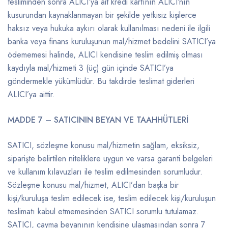
tesliminden sonra ALICI’ya ait kredi kartının ALICI’nın
kusurundan kaynaklanmayan bir şekilde yetkisiz kişilerce
haksız veya hukuka aykırı olarak kullanılması nedeni ile ilgili
banka veya finans kuruluşunun mal/hizmet bedelini SATICI’ya
ödememesi halinde, ALICI kendisine teslim edilmiş olması
kaydıyla mal/hizmeti 3 (üç) gün içinde SATICI’ya
göndermekle yükümlüdür. Bu takdirde teslimat giderleri
ALICI’ya aittir.
MADDE 7 – SATICININ BEYAN VE TAAHHÜTLERİ
SATICI, sözleşme konusu mal/hizmetin sağlam, eksiksiz,
siparişte belirtilen niteliklere uygun ve varsa garanti belgeleri
ve kullanım kılavuzları ile teslim edilmesinden sorumludur.
Sözleşme konusu mal/hizmet, ALICI’dan başka bir
kişi/kuruluşa teslim edilecek ise, teslim edilecek kişi/kuruluşun
teslimatı kabul etmemesinden SATICI sorumlu tutulamaz.
SATICI, cayma beyanının kendisine ulaşmasından sonra 7